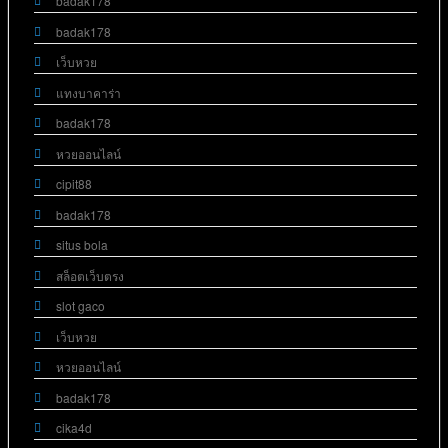
badak178
badak178
เว็บหวย
แทงบาคาร่า
badak178
หวยออนไลน์
cipit88
badak178
situs bola
สล็อตเว็บตรง
slot gaco
เว็บหวย
หวยออนไลน์
badak178
cika4d